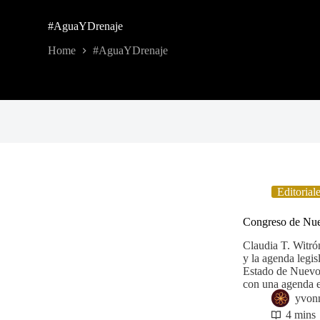
#AguaYDrenaje
Home
#AguaYDrenaje
Editorial
Congreso de Nue
Claudia T. Witr
y la agenda legis
Estado de Nuevo 
con una agenda
yvon
4 mins