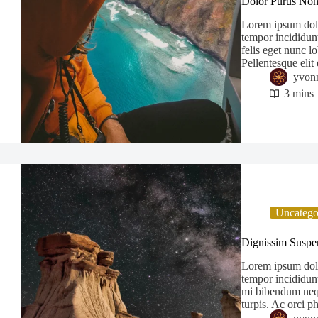
Dolor Purus Non
Lorem ipsum dolor
tempor incididunt
felis eget nunc l
Pellentesque eli
yvon
3 mins
Uncatego
Dignissim Suspen
Lorem ipsum dolor
tempor incididunt
mi bibendum nequ
turpis. Ac orci p