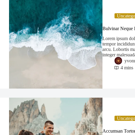
Uncatego
Bulvinar Neque 
Lorem ipsum dolor
tempor incididunt
arcu. Lobortis ma
integer malesuad
yvon
4 mins
Uncatego
Accumsan Tortor