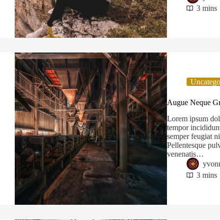
3 mins
Uncatego
Augue Neque Gra
Lorem ipsum dolor
tempor incididunt
semper feugiat ni
Pellentesque pulv
venenatis…
yvon
3 mins