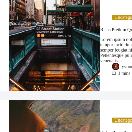
Uncatego
Risus Pretium Q
Lorem ipsum dolor
tempor incididunt
semper feugiat ni
Pellentesque pulv
venenatis…
yvon
3 mins
Uncatego