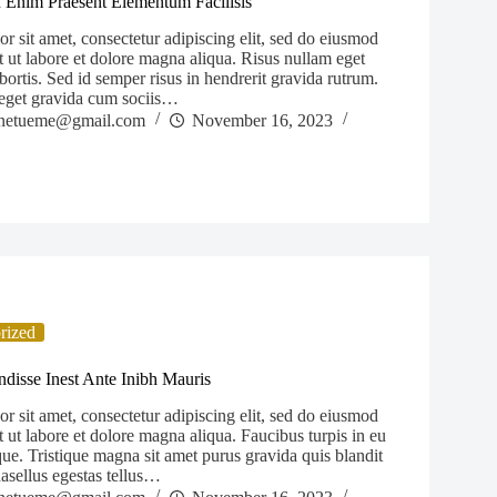
 Enim Praesent Elementum Facilisis
 sit amet, consectetur adipiscing elit, sed do eiusmod
 ut labore et dolore magna aliqua. Risus nullam eget
obortis. Sed id semper risus in hendrerit gravida rutrum.
t eget gravida cum sociis…
netueme@gmail.com
November 16, 2023
rized
disse Inest Ante Inibh Mauris
 sit amet, consectetur adipiscing elit, sed do eiusmod
 ut labore et dolore magna aliqua. Faucibus turpis in eu
e. Tristique magna sit amet purus gravida quis blandit
hasellus egestas tellus…