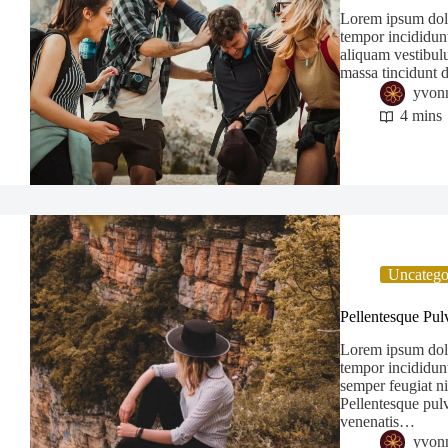
Lorem ipsum dolor
tempor incididun
aliquam vestibulu
massa tincidunt 
yvon
4 mins
Uncatego
Pellentesque Pul
Lorem ipsum dolor
tempor incididunt
semper feugiat ni
Pellentesque pulv
venenatis…
yvon