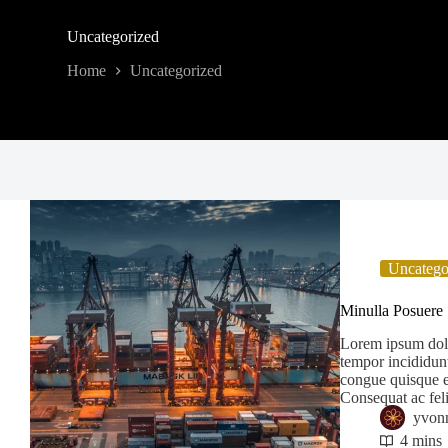
Uncategorized
Home
Uncategorized
Uncatego
Minulla Posuere S
Lorem ipsum dolor
tempor incididun
congue quisque eg
Consequat ac fel
yvon
4 mins