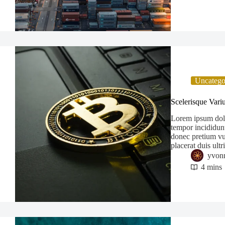
Uncatego
Scelerisque Var
Lorem ipsum dolor
tempor incididunt
donec pretium vu
placerat duis ult
yvon
4 mins