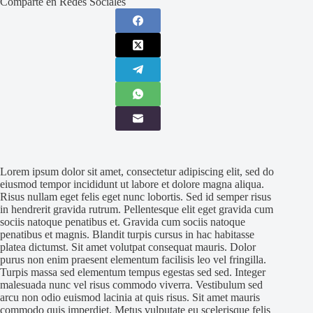
Comparte en Redes Sociales
Lorem ipsum dolor sit amet, consectetur adipiscing elit, sed do
eiusmod tempor incididunt ut labore et dolore magna aliqua.
Risus nullam eget felis eget nunc lobortis. Sed id semper risus
in hendrerit gravida rutrum. Pellentesque elit eget gravida cum
sociis natoque penatibus et. Gravida cum sociis natoque
penatibus et magnis. Blandit turpis cursus in hac habitasse
platea dictumst. Sit amet volutpat consequat mauris. Dolor
purus non enim praesent elementum facilisis leo vel fringilla.
Turpis massa sed elementum tempus egestas sed sed. Integer
malesuada nunc vel risus commodo viverra. Vestibulum sed
arcu non odio euismod lacinia at quis risus. Sit amet mauris
commodo quis imperdiet. Metus vulputate eu scelerisque felis