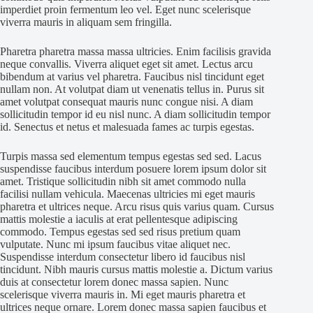
imperdiet proin fermentum leo vel. Eget nunc scelerisque
viverra mauris in aliquam sem fringilla.
Pharetra pharetra massa massa ultricies. Enim facilisis gravida
neque convallis. Viverra aliquet eget sit amet. Lectus arcu
bibendum at varius vel pharetra. Faucibus nisl tincidunt eget
nullam non. At volutpat diam ut venenatis tellus in. Purus sit
amet volutpat consequat mauris nunc congue nisi. A diam
sollicitudin tempor id eu nisl nunc. A diam sollicitudin tempor
id. Senectus et netus et malesuada fames ac turpis egestas.
Turpis massa sed elementum tempus egestas sed sed. Lacus
suspendisse faucibus interdum posuere lorem ipsum dolor sit
amet. Tristique sollicitudin nibh sit amet commodo nulla
facilisi nullam vehicula. Maecenas ultricies mi eget mauris
pharetra et ultrices neque. Arcu risus quis varius quam. Cursus
mattis molestie a iaculis at erat pellentesque adipiscing
commodo. Tempus egestas sed sed risus pretium quam
vulputate. Nunc mi ipsum faucibus vitae aliquet nec.
Suspendisse interdum consectetur libero id faucibus nisl
tincidunt. Nibh mauris cursus mattis molestie a. Dictum varius
duis at consectetur lorem donec massa sapien. Nunc
scelerisque viverra mauris in. Mi eget mauris pharetra et
ultrices neque ornare. Lorem donec massa sapien faucibus et