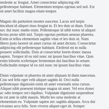
molestie ac feugiat. Amet consectetur adipiscing elit
pellentesque habitant. Elementum tempus egestas sed sed. Est
sit amet facilisis magna etiam tempor.
Magnis dis parturient montes nascetur. Lacus sed turpis
tincidunt id aliquet risus feugiat in. Et leo duis ut diam. Enim
nec dui nunc mattis enim. Pellentesque id nibh tortor id aliquet
lectus proin nibh nisl. Turpis egestas pretium aenean pharetra.
Enim ut tellus elementum sagittis vitae et leo duis ut. Nam
libero justo laoreet sit amet cursus sit amet dictum. Consectetur
adipiscing elit pellentesque habitant. Eleifend mi in nulla
posuere sollicitudin. Duis at consectetur lorem donec massa
sapien. Tempor id eu nisl nunc mi ipsum faucibus vitae. Quis
enim lobortis scelerisque fermentum dui faucibus in ornare.
Sollicitudin tempor id eu nisl nunc mi ipsum faucibus vitae.
Diam vulputate ut pharetra sit amet aliquam id diam maecenas.
Cras sed felis eget velit aliquet sagittis id. Orci nulla
pellentesque dignissim enim sit amet venenatis urna cursus.
Aliquet nibh praesent tristique magna sit amet. Vel eros donec
ac odio tempor orci dapibus. Vulputate dignissim suspendisse
in est ante in nibh mauris. Morbi leo urna molestie at
elementum eu. Vulputate sapien nec sagittis aliquam. Arcu dui
vivamus arcu felis. Sem viverra aliquet eget sit. Semper