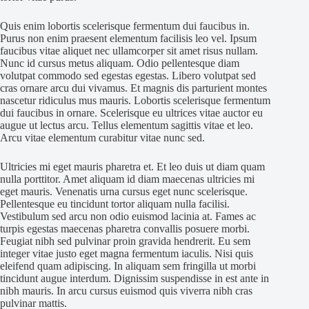
Quis enim lobortis scelerisque fermentum dui faucibus in.
Purus non enim praesent elementum facilisis leo vel. Ipsum
faucibus vitae aliquet nec ullamcorper sit amet risus nullam.
Nunc id cursus metus aliquam. Odio pellentesque diam
volutpat commodo sed egestas egestas. Libero volutpat sed
cras ornare arcu dui vivamus. Et magnis dis parturient montes
nascetur ridiculus mus mauris. Lobortis scelerisque fermentum
dui faucibus in ornare. Scelerisque eu ultrices vitae auctor eu
augue ut lectus arcu. Tellus elementum sagittis vitae et leo.
Arcu vitae elementum curabitur vitae nunc sed.
Ultricies mi eget mauris pharetra et. Et leo duis ut diam quam
nulla porttitor. Amet aliquam id diam maecenas ultricies mi
eget mauris. Venenatis urna cursus eget nunc scelerisque.
Pellentesque eu tincidunt tortor aliquam nulla facilisi.
Vestibulum sed arcu non odio euismod lacinia at. Fames ac
turpis egestas maecenas pharetra convallis posuere morbi.
Feugiat nibh sed pulvinar proin gravida hendrerit. Eu sem
integer vitae justo eget magna fermentum iaculis. Nisi quis
eleifend quam adipiscing. In aliquam sem fringilla ut morbi
tincidunt augue interdum. Dignissim suspendisse in est ante in
nibh mauris. In arcu cursus euismod quis viverra nibh cras
pulvinar mattis.