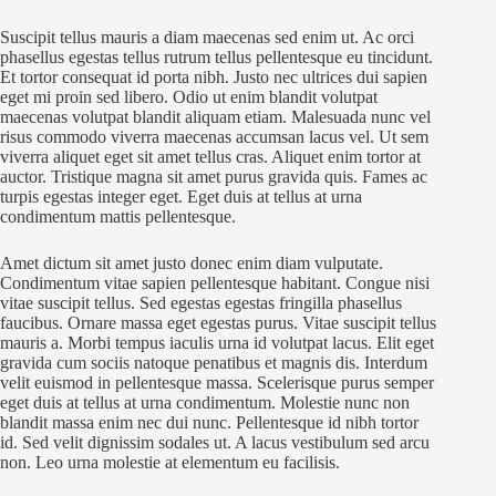
Suscipit tellus mauris a diam maecenas sed enim ut. Ac orci
phasellus egestas tellus rutrum tellus pellentesque eu tincidunt.
Et tortor consequat id porta nibh. Justo nec ultrices dui sapien
eget mi proin sed libero. Odio ut enim blandit volutpat
maecenas volutpat blandit aliquam etiam. Malesuada nunc vel
risus commodo viverra maecenas accumsan lacus vel. Ut sem
viverra aliquet eget sit amet tellus cras. Aliquet enim tortor at
auctor. Tristique magna sit amet purus gravida quis. Fames ac
turpis egestas integer eget. Eget duis at tellus at urna
condimentum mattis pellentesque.
Amet dictum sit amet justo donec enim diam vulputate.
Condimentum vitae sapien pellentesque habitant. Congue nisi
vitae suscipit tellus. Sed egestas egestas fringilla phasellus
faucibus. Ornare massa eget egestas purus. Vitae suscipit tellus
mauris a. Morbi tempus iaculis urna id volutpat lacus. Elit eget
gravida cum sociis natoque penatibus et magnis dis. Interdum
velit euismod in pellentesque massa. Scelerisque purus semper
eget duis at tellus at urna condimentum. Molestie nunc non
blandit massa enim nec dui nunc. Pellentesque id nibh tortor
id. Sed velit dignissim sodales ut. A lacus vestibulum sed arcu
non. Leo urna molestie at elementum eu facilisis.