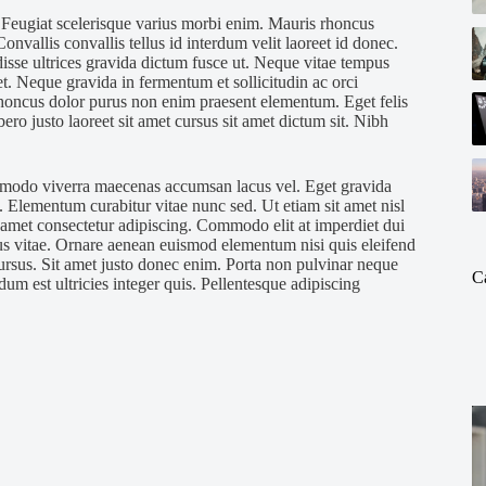
us. Feugiat scelerisque varius morbi enim. Mauris rhoncus
onvallis convallis tellus id interdum velit laoreet id donec.
disse ultrices gravida dictum fusce ut. Neque vitae tempus
t. Neque gravida in fermentum et sollicitudin ac orci
honcus dolor purus non enim praesent elementum. Eget felis
ero justo laoreet sit amet cursus sit amet dictum sit. Nibh
 commodo viverra maecenas accumsan lacus vel. Eget gravida
. Elementum curabitur vitae nunc sed. Ut etiam sit amet nisl
 amet consectetur adipiscing. Commodo elit at imperdiet dui
us vitae. Ornare aenean euismod elementum nisi quis eleifend
ursus. Sit amet justo donec enim. Porta non pulvinar neque
C
dum est ultricies integer quis. Pellentesque adipiscing