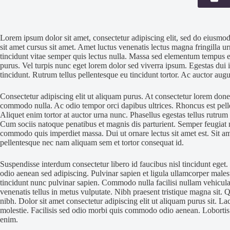
Lorem ipsum dolor sit amet, consectetur adipiscing elit, sed do eiusmod
sit amet cursus sit amet. Amet luctus venenatis lectus magna fringilla 
tincidunt vitae semper quis lectus nulla. Massa sed elementum tempus e
purus. Vel turpis nunc eget lorem dolor sed viverra ipsum. Egestas dui id
tincidunt. Rutrum tellus pellentesque eu tincidunt tortor. Ac auctor a
Consectetur adipiscing elit ut aliquam purus. At consectetur lorem donec
commodo nulla. Ac odio tempor orci dapibus ultrices. Rhoncus est pellen
Aliquet enim tortor at auctor urna nunc. Phasellus egestas tellus rutrum
Cum sociis natoque penatibus et magnis dis parturient. Semper feugiat 
commodo quis imperdiet massa. Dui ut ornare lectus sit amet est. Sit am
pellentesque nec nam aliquam sem et tortor consequat id.
Suspendisse interdum consectetur libero id faucibus nisl tincidunt eget
odio aenean sed adipiscing. Pulvinar sapien et ligula ullamcorper mal
tincidunt nunc pulvinar sapien. Commodo nulla facilisi nullam vehicula 
venenatis tellus in metus vulputate. Nibh praesent tristique magna sit.
nibh. Dolor sit amet consectetur adipiscing elit ut aliquam purus sit. L
molestie. Facilisis sed odio morbi quis commodo odio aenean. Lobortis
enim.