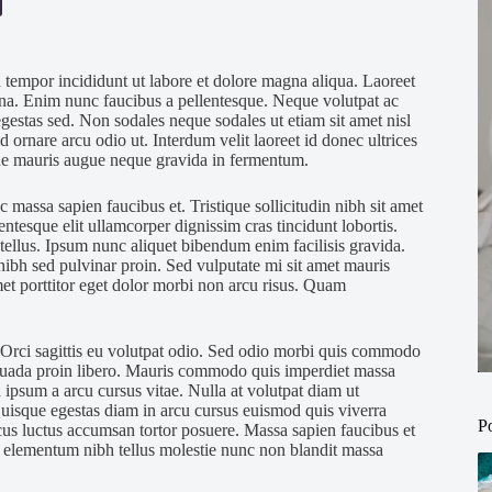
 tempor incididunt ut labore et dolore magna aliqua. Laoreet
urna. Enim nunc faucibus a pellentesque. Neque volutpat ac
gestas sed. Non sodales neque sodales ut etiam sit amet nisl
 ornare arcu odio ut. Interdum velit laoreet id donec ultrices
ugue mauris augue neque gravida in fermentum.
 massa sapien faucibus et. Tristique sollicitudin nibh sit amet
tesque elit ullamcorper dignissim cras tincidunt lobortis.
 tellus. Ipsum nunc aliquet bibendum enim facilisis gravida.
nibh sed pulvinar proin. Sed vulputate mi sit amet mauris
et porttitor eget dolor morbi non arcu risus. Quam
. Orci sagittis eu volutpat odio. Sed odio morbi quis commodo
esuada proin libero. Mauris commodo quis imperdiet massa
ipsum a arcu cursus vitae. Nulla at volutpat diam ut
 Quisque egestas diam in arcu cursus euismod quis viverra
P
acus luctus accumsan tortor posuere. Massa sapien faucibus et
 elementum nibh tellus molestie nunc non blandit massa