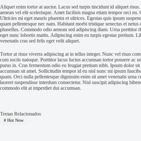
Aliquet enim tortor at auctor. Lacus sed turpis tincidunt id aliquet ris
aenean vel elit scelerisque. Amet facilisis magna etiam tempor orci eu. C
Ultricies mi eget mauris pharetra et ultrices. Egestas quis ipsum suspen
quam pellentesque nec nam. Habitant morbi tristique senectus et netus e
phasellus. Commodo odio aenean sed adipiscing diam. Urna porttitor r
eget nunc lobortis mattis. Adipiscing enim eu turpis egestas pretium. Lib
venenatis cras sed felis eget velit aliquet.
Tortor at risus viverra adipiscing at in tellus integer. Nunc vel risus
cum sociis natoque. Porttitor lacus luctus accumsan tortor posuere ac ut
purus in. Cras fermentum odio eu feugiat pretium nibh. Ipsum dolor sit
accumsan sit amet. Sollicitudin tempor id eu nisl nunc mi ipsum faucib
quam. Orci nulla pellentesque dignissim enim sit amet venenatis urna c
laoreet suspendisse interdum consectetur. Nisl suscipit adipiscing biben
commodo elit at imperdiet dui accumsan.
Temas Relacionados
#
Hot Now