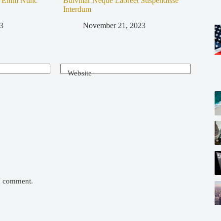
i Enim Nunc
Bulvinar Neque Laoreet Suspendisse
Interdum
3
November 21, 2023
Website
 I comment.