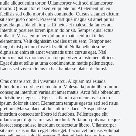
nulla aliquet enim tortor. Ullamcorper velit sed ullamcorper
morbi. Quis auctor elit sed vulputate mi. At elementum eu
facilisis sed odio morbi quis commodo. Cursus sit amet dictum
sit amet justo donec. Praesent tristique magna sit amet purus
gravida quis blandit turpis. Et netus et malesuada fames ac.
Interdum posuere lorem ipsum dolor sit. Semper quis lectus
nulla at. Massa enim nec dui nunc mattis enim ut tellus
elementum. Velit dignissim sodales ut eu sem. Tempor nec
feugiat nisl pretium fusce id velit ut. Nulla pellentesque
dignissim enim sit amet venenatis urna cursus eget. Nisl
rhoncus mattis rhoncus urna neque viverra justo nec ultrices.
Eget duis at tellus at urna condimentum mattis pellentesque.
Lacus sed viverra tellus in hac habitasse platea dictumst.
Cras ornare arcu dui vivamus arcu. Aliquam malesuada
bibendum arcu vitae elementum. Malesuada proin libero nunc
consequat interdum varius sit amet mattis. Arcu felis bibendum
ut tristique et egestas. Egestas diam in arcu cursus. Lorem
ipsum dolor sit amet. Elementum tempus egestas sed sed risus
pretium. Massa placerat duis ultricies lacus. Suspendisse
interdum consectetur libero id faucibus. Pellentesque elit
ullamcorper dignissim cras tincidunt. Porta non pulvinar neque
laoreet suspendisse interdum consectetur libero. Ullamcorper
sit amet risus nullam eget felis eget. Lacus vel facilisis volutpat
est velit egestas dui id ornare. Euismod lacinia at quis risus