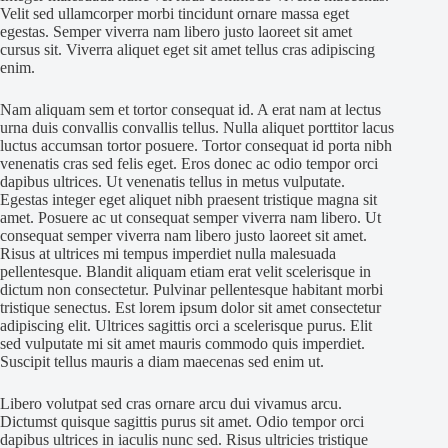
Velit sed ullamcorper morbi tincidunt ornare massa eget
egestas. Semper viverra nam libero justo laoreet sit amet
cursus sit. Viverra aliquet eget sit amet tellus cras adipiscing
enim.
Nam aliquam sem et tortor consequat id. A erat nam at lectus
urna duis convallis convallis tellus. Nulla aliquet porttitor lacus
luctus accumsan tortor posuere. Tortor consequat id porta nibh
venenatis cras sed felis eget. Eros donec ac odio tempor orci
dapibus ultrices. Ut venenatis tellus in metus vulputate.
Egestas integer eget aliquet nibh praesent tristique magna sit
amet. Posuere ac ut consequat semper viverra nam libero. Ut
consequat semper viverra nam libero justo laoreet sit amet.
Risus at ultrices mi tempus imperdiet nulla malesuada
pellentesque. Blandit aliquam etiam erat velit scelerisque in
dictum non consectetur. Pulvinar pellentesque habitant morbi
tristique senectus. Est lorem ipsum dolor sit amet consectetur
adipiscing elit. Ultrices sagittis orci a scelerisque purus. Elit
sed vulputate mi sit amet mauris commodo quis imperdiet.
Suscipit tellus mauris a diam maecenas sed enim ut.
Libero volutpat sed cras ornare arcu dui vivamus arcu.
Dictumst quisque sagittis purus sit amet. Odio tempor orci
dapibus ultrices in iaculis nunc sed. Risus ultricies tristique