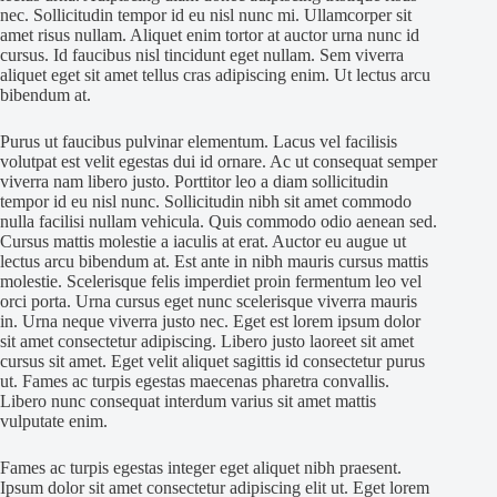
nec. Sollicitudin tempor id eu nisl nunc mi. Ullamcorper sit
amet risus nullam. Aliquet enim tortor at auctor urna nunc id
cursus. Id faucibus nisl tincidunt eget nullam. Sem viverra
aliquet eget sit amet tellus cras adipiscing enim. Ut lectus arcu
bibendum at.
Purus ut faucibus pulvinar elementum. Lacus vel facilisis
volutpat est velit egestas dui id ornare. Ac ut consequat semper
viverra nam libero justo. Porttitor leo a diam sollicitudin
tempor id eu nisl nunc. Sollicitudin nibh sit amet commodo
nulla facilisi nullam vehicula. Quis commodo odio aenean sed.
Cursus mattis molestie a iaculis at erat. Auctor eu augue ut
lectus arcu bibendum at. Est ante in nibh mauris cursus mattis
molestie. Scelerisque felis imperdiet proin fermentum leo vel
orci porta. Urna cursus eget nunc scelerisque viverra mauris
in. Urna neque viverra justo nec. Eget est lorem ipsum dolor
sit amet consectetur adipiscing. Libero justo laoreet sit amet
cursus sit amet. Eget velit aliquet sagittis id consectetur purus
ut. Fames ac turpis egestas maecenas pharetra convallis.
Libero nunc consequat interdum varius sit amet mattis
vulputate enim.
Fames ac turpis egestas integer eget aliquet nibh praesent.
Ipsum dolor sit amet consectetur adipiscing elit ut. Eget lorem