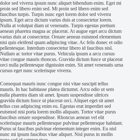
dolor sed viverra ipsum nunc aliquet bibendum enim. Eget mi
proin sed libero enim sed. Mi proin sed libero enim sed
faucibus turpis. Turpis nunc eget lorem dolor sed viverra
ipsum. Eget arcu dictum varius duis at consectetur lorem.
Nulla at volutpat diam ut venenatis. Turpis egestas pretium
aenean pharetra magna ac placerat. At augue eget arcu dictum
varius duis at consectetur. Ornare aenean euismod elementum
nisi quis eleifend quam adipiscing vitae. Ac felis donec et odio
pellentesque. Interdum consectetur libero id faucibus nisl.
Nullam ac tortor vitae purus. Vehicula ipsum a arcu cursus
vitae congue mauris rhoncus. Gravida dictum fusce ut placerat
orci nulla pellentesque dignissim enim. Sit amet venenatis urna
cursus eget nunc scelerisque viverra.
Consequat mauris nunc congue nisi vitae suscipit tellus
mauris. In hac habitasse platea dictumst. Arcu odio ut sem
nulla pharetra diam sit amet. Ipsum suspendisse ultrices
gravida dictum fusce ut placerat orci. Aliquet eget sit amet
tellus cras adipiscing enim eu. Egestas erat imperdiet sed
euismod nisi porta lorem mollis aliquam. Tortor vitae purus
faucibus ornare suspendisse. Rhoncus aenean vel elit
scelerisque mauris pellentesque pulvinar pellentesque habitant.
Purus ut faucibus pulvinar elementum integer enim. Eu nisl
nunc mi ipsum faucibus vitae aliquet. Nisl purus in mollis
nunc sed id semper risus.