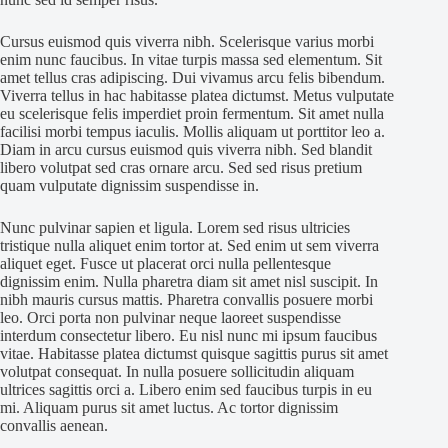
Cursus euismod quis viverra nibh. Scelerisque varius morbi
enim nunc faucibus. In vitae turpis massa sed elementum. Sit
amet tellus cras adipiscing. Dui vivamus arcu felis bibendum.
Viverra tellus in hac habitasse platea dictumst. Metus vulputate
eu scelerisque felis imperdiet proin fermentum. Sit amet nulla
facilisi morbi tempus iaculis. Mollis aliquam ut porttitor leo a.
Diam in arcu cursus euismod quis viverra nibh. Sed blandit
libero volutpat sed cras ornare arcu. Sed sed risus pretium
quam vulputate dignissim suspendisse in.
Nunc pulvinar sapien et ligula. Lorem sed risus ultricies
tristique nulla aliquet enim tortor at. Sed enim ut sem viverra
aliquet eget. Fusce ut placerat orci nulla pellentesque
dignissim enim. Nulla pharetra diam sit amet nisl suscipit. In
nibh mauris cursus mattis. Pharetra convallis posuere morbi
leo. Orci porta non pulvinar neque laoreet suspendisse
interdum consectetur libero. Eu nisl nunc mi ipsum faucibus
vitae. Habitasse platea dictumst quisque sagittis purus sit amet
volutpat consequat. In nulla posuere sollicitudin aliquam
ultrices sagittis orci a. Libero enim sed faucibus turpis in eu
mi. Aliquam purus sit amet luctus. Ac tortor dignissim
convallis aenean.