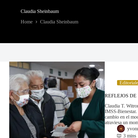
Claudia Sheinbaum
Home
Claudia Sheinbaum
Editorial
REFLEJOS DE 
Claudia T. Witro
IMSS-Bienestar. 
cambio en el mod
atraviesa un mom
yvon
3 mins