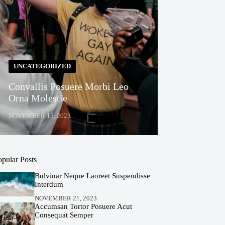
UNCATEGORIZED
Convallis Posuere Morbi Leo
Orna Molestie
NOVEMBER 15, 2023
opular Posts
Bulvinar Neque Laoreet Suspendisse
Interdum
NOVEMBER 21, 2023
Accumsan Tortor Posuere Acut
Consequat Semper