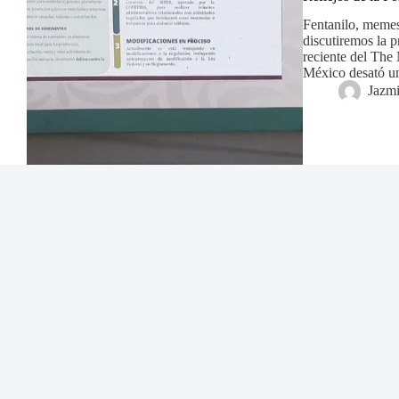
Fentanilo, memes
discutiremos la 
reciente del The
México desató u
Jazm