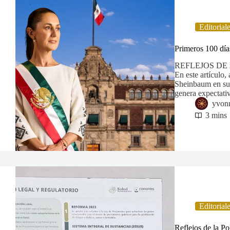
Editorial
Primeros 100 dí
REFLEJOS DE LA
En este artículo,
Sheinbaum en su 
genera expectati
yvon
3 mins
Editorial
Reflejos de la Pol