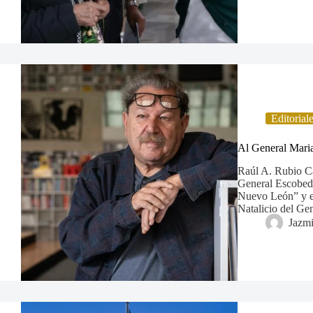
Editorial
Al General Maria
Raúl A. Rubio Ca
General Escobedo
Nuevo León” y e
Natalicio del Ge
Jazm