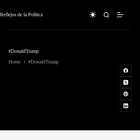
Skip
to
content
Reflejos de la Política
#DonaldTrump
Home
#DonaldTrump