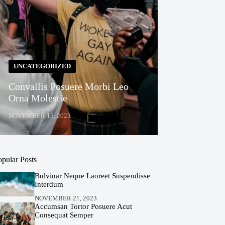
UNCATEGORIZED
Convallis Posuere Morbi Leo
Orna Molestie
NOVEMBER 15, 2023
opular Posts
Bulvinar Neque Laoreet Suspendisse
Interdum
NOVEMBER 21, 2023
Accumsan Tortor Posuere Acut
Consequat Semper