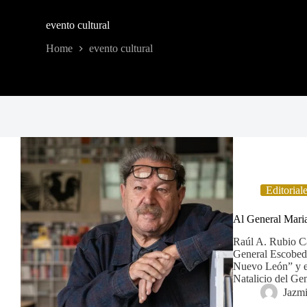
evento cultural
Home
evento cultural
Editorial
Al General Maria
Raúl A. Rubio Ca
General Escobedo
Nuevo León” y e
Natalicio del Ge
Jazm