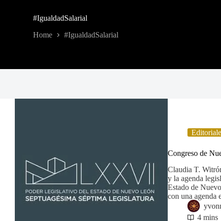
#IgualdadSalarial
Home
#IgualdadSalarial
Editorial
Congreso de Nue
Claudia T. Witr
y la agenda legis
Estado de Nuevo 
con una agenda
yvon
4 mins