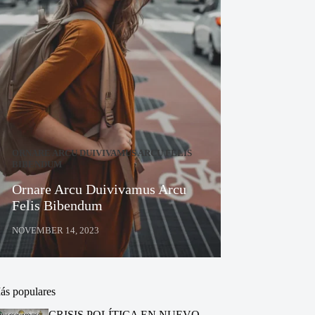
ORNARE ARCU DUIVIVAMUS ARCU FELIS
BIBENDUM
Ornare Arcu Duivivamus Arcu
Felis Bibendum
NOVEMBER 14, 2023
ás populares
CRISIS POLÍTICA EN NUEVO