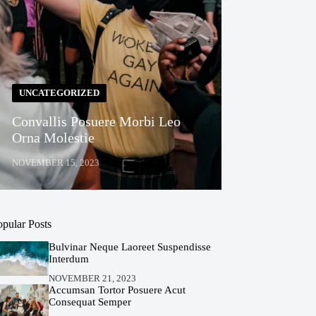
UNCATEGORIZED
Convallis Posuere Morbi Leo
Orna Molestie
NOVEMBER 15, 2023
opular Posts
Bulvinar Neque Laoreet Suspendisse
Interdum
NOVEMBER 21, 2023
Accumsan Tortor Posuere Acut
Consequat Semper