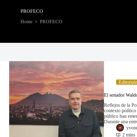
PROFECO
Home
PROFECO
Editorial
El senador Wald
Reflejos de la P
contexto político
público han emer
Durante una entr
yvon
2 mins