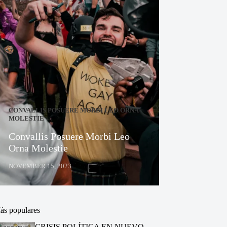
CONVALLIS POSUERE MORBI LEO ORNA
MOLESTIE
Convallis Posuere Morbi Leo
Orna Molestie
NOVEMBER 15, 2023
ás populares
CRISIS POLÍTICA EN NUEVO