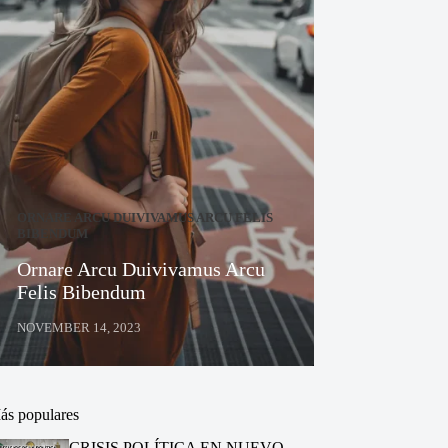
ORNARE ARCU DUIVIVAMUS ARCU FELIS
BIBENDUM
Ornare Arcu Duivivamus Arcu
Felis Bibendum
NOVEMBER 14, 2023
ás populares
CRISIS POLÍTICA EN NUEVO