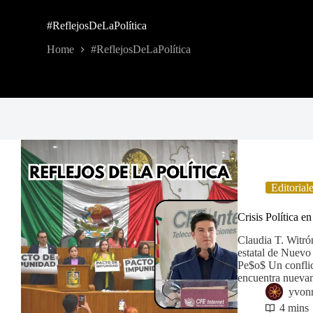
#ReflejosDeLaPolítica
Home
#ReflejosDeLaPolítica
Editorial
Crisis Política 
Claudia T. Witrón
estatal de Nuevo
Pe$o$ Un conflic
encuentra nuev
yvon
4 mins