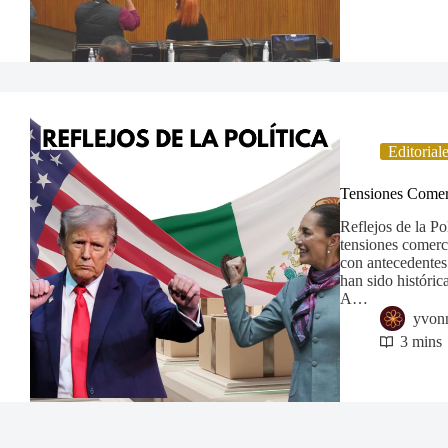
Editorial
Tensiones Come
Reflejos de la Po
tensiones comerc
con antecedentes
han sido históri
A…
yvon
3 mins