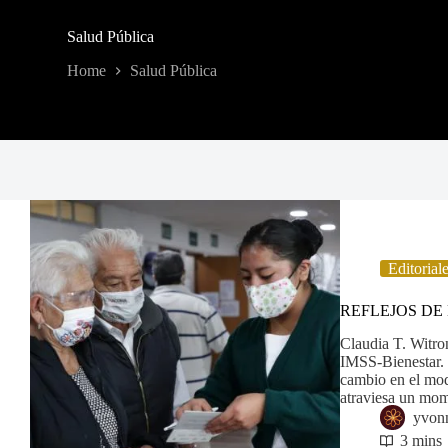
Salud Pública
Home
Salud Pública
Editorial
REFLEJOS DE 
Claudia T. Witro
IMSS-Bienestar. 
cambio en el mod
atraviesa un mom
yvon
3 mins