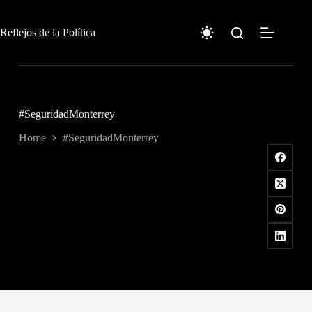
Skip
to
content
Reflejos de la Política
#SeguridadMonterrey
Home
#SeguridadMonterrey