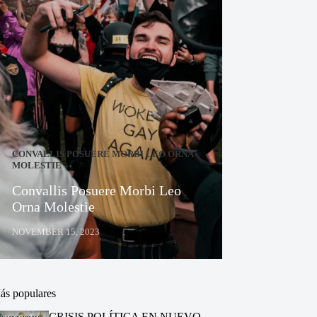
CONVALLIS POSUERE MORBI LEO ORNA
MOLESTIE
Convallis Posuere Morbi Leo
Orna Molestie
NOVEMBER 15, 2023
ás populares
CRISIS POLÍTICA EN NUEVO