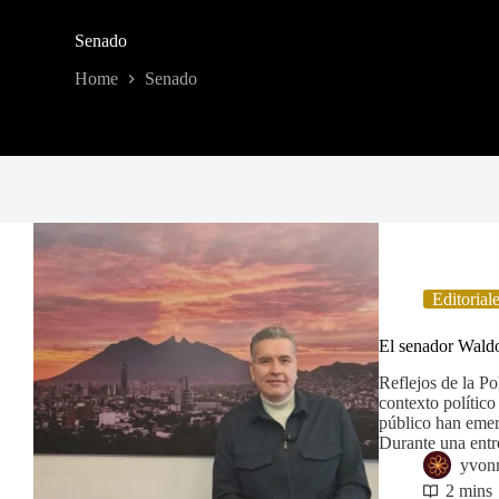
Senado
Home
Senado
Editorial
El senador Wald
Reflejos de la P
contexto político
público han emer
Durante una entr
yvon
2 mins