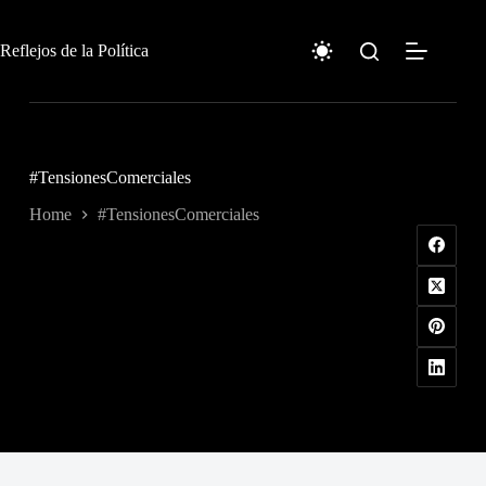
Skip
to
content
Reflejos de la Política
#TensionesComerciales
Home
#TensionesComerciales