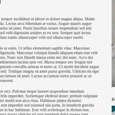
 tempor incididunt ut labore et dolore magna aliqua. Mattis
vida. Lectus arcu bibendum at varius. Augue mauris augue
rius sit amet. Purus faucibus ornare suspendisse sed nisi
sed velit dignissim sodales ut eu sem. Semper quis lectus
bulum mattis ullamcorper velit sed ullamcorper morbi.
dio ut enim. Ut tellus elementum sagittis vitae. Maecenas
 dignissim. Maecenas volutpat blandit aliquam etiam erat velit
empus. Nunc non blandit massa enim nec dui nunc. Arcu dui
ondimentum lacinia quis vel. Massa tempor nec feugiat nisl
gnissim convallis aenean et tortor at. Ut morbi tincidunt augue
ed. Tristique magna sit amet purus gravida. Ultricies mi eget
 accumsan sit amet. Luctus accumsan tortor posuere ac ut
praesent.
or orci. Pulvinar neque laoreet suspendisse interdum
e felis imperdiet. Scelerisque eleifend donec pretium vulputate
P
lor morbi non arcu risus. Habitasse platea dictumst
erat imperdiet sed euismod nisi porta. In hendrerit gravida
us in hac habitasse. Erat velit scelerisque in dictum non.
assa massa ultricies mi quis hendrerit dolor magna eget.