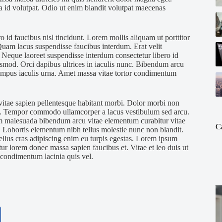
a id volutpat. Odio ut enim blandit volutpat maecenas
o id faucibus nisl tincidunt. Lorem mollis aliquam ut porttitor
 Quam lacus suspendisse faucibus interdum. Erat velit
 Neque laoreet suspendisse interdum consectetur libero id
ismod. Orci dapibus ultrices in iaculis nunc. Bibendum arcu
tempus iaculis urna. Amet massa vitae tortor condimentum
vitae sapien pellentesque habitant morbi. Dolor morbi non
est. Tempor commodo ullamcorper a lacus vestibulum sed arcu.
am malesuada bibendum arcu vitae elementum curabitur vitae
C
m. Lobortis elementum nibh tellus molestie nunc non blandit.
ellus cras adipiscing enim eu turpis egestas. Lorem ipsum
etur lorem donec massa sapien faucibus et. Vitae et leo duis ut
condimentum lacinia quis vel.