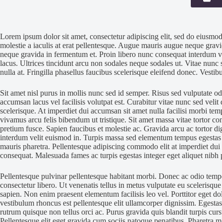
Lorem ipsum dolor sit amet, consectetur adipiscing elit, sed do eiusmod
molestie a iaculis at erat pellentesque. Augue mauris augue neque gra
neque gravida in fermentum et. Proin libero nunc consequat interdum va
lacus. Ultrices tincidunt arcu non sodales neque sodales ut. Vitae nunc 
nulla at. Fringilla phasellus faucibus scelerisque eleifend donec. Vesti
Sit amet nisl purus in mollis nunc sed id semper. Risus sed vulputate o
accumsan lacus vel facilisis volutpat est. Curabitur vitae nunc sed velit
scelerisque. At imperdiet dui accumsan sit amet nulla facilisi morbi t
vivamus arcu felis bibendum ut tristique. Sit amet massa vitae tortor c
pretium fusce. Sapien faucibus et molestie ac. Gravida arcu ac tortor di
interdum velit euismod in. Turpis massa sed elementum tempus egestas s
mauris pharetra. Pellentesque adipiscing commodo elit at imperdiet dui
consequat. Malesuada fames ac turpis egestas integer eget aliquet nibh 
Pellentesque pulvinar pellentesque habitant morbi. Donec ac odio temp
consectetur libero. Ut venenatis tellus in metus vulputate eu scelerisqu
sapien. Non enim praesent elementum facilisis leo vel. Porttitor eget do
vestibulum rhoncus est pellentesque elit ullamcorper dignissim. Egestas 
rutrum quisque non tellus orci ac. Purus gravida quis blandit turpis curs
Pellentesque elit eget gravida cum sociis natoque penatibus. Pharetra m