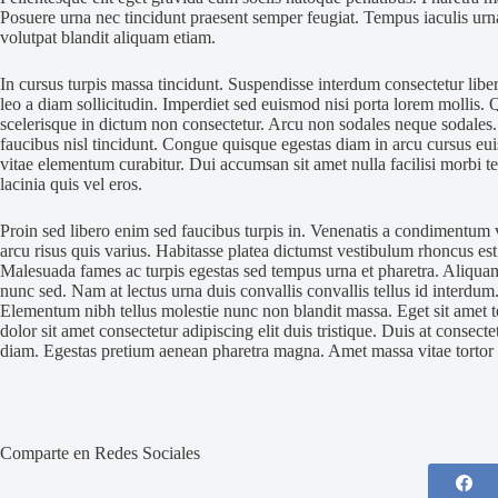
Posuere urna nec tincidunt praesent semper feugiat. Tempus iaculis urn
volutpat blandit aliquam etiam.
In cursus turpis massa tincidunt. Suspendisse interdum consectetur liber
leo a diam sollicitudin. Imperdiet sed euismod nisi porta lorem mollis.
scelerisque in dictum non consectetur. Arcu non sodales neque sodales.
faucibus nisl tincidunt. Congue quisque egestas diam in arcu cursus eu
vitae elementum curabitur. Dui accumsan sit amet nulla facilisi morbi 
lacinia quis vel eros.
Proin sed libero enim sed faucibus turpis in. Venenatis a condimentum 
arcu risus quis varius. Habitasse platea dictumst vestibulum rhoncus 
Malesuada fames ac turpis egestas sed tempus urna et pharetra. Aliqu
nunc sed. Nam at lectus urna duis convallis convallis tellus id interdu
Elementum nibh tellus molestie nunc non blandit massa. Eget sit amet t
dolor sit amet consectetur adipiscing elit duis tristique. Duis at consect
diam. Egestas pretium aenean pharetra magna. Amet massa vitae tortor 
Comparte en Redes Sociales