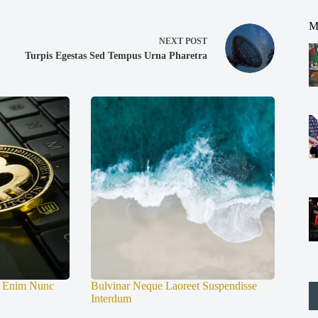
M
NEXT
POST
Turpis Egestas Sed Tempus Urna Pharetra
i Enim Nunc
Bulvinar Neque Laoreet Suspendisse
Interdum