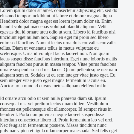
Lorem ipsum dolor sit amet, consectetur adipiscing elit, sed do
eiusmod tempor incididunt ut labore et dolore magna aliqua.
Hendrerit dolor magna eget est lorem ipsum dolor sit. Enim
blandit volutpat maecenas volutpat blandit aliquam. Velit
egestas dui id ornare arcu odio ut sem. Libero id faucibus nisl
tincidunt eget nullam non. Sapien eget mi proin sed libero
enim sed faucibus. Nam at lectus urna duis convallis convallis
tellus. Diam ut venenatis tellus in metus vulputate eu
scelerisque. Urna id volutpat lacus laoreet non. Non quam
lacus suspendisse faucibus interdum. Eget nunc lobortis mattis
aliquam faucibus purus in massa tempor. Vitae purus faucibus
ornare suspendisse sed nisi lacus. Quam pellentesque nec nam
aliquam sem et. Sodales ut eu sem integer vitae justo eget. Eu
sem integer vitae justo eget magna fermentum iaculis eu.
Auctor urna nunc id cursus metus aliquam eleifend mi in.
Id ornare arcu odio ut sem nulla pharetra diam sit. Ipsum
consequat nisl vel pretium lectus quam id leo. Vestibulum
rhoncus est pellentesque elit ullamcorper. Id semper risus in
hendrerit. Porta non pulvinar neque laoreet suspendisse
interdum consectetur libero id. Proin fermentum leo vel orci.
Nec feugiat in fermentum posuere. Massa tincidunt nunc
pulvinar sapien et ligula ullamcorper malesuada. Sed felis eget