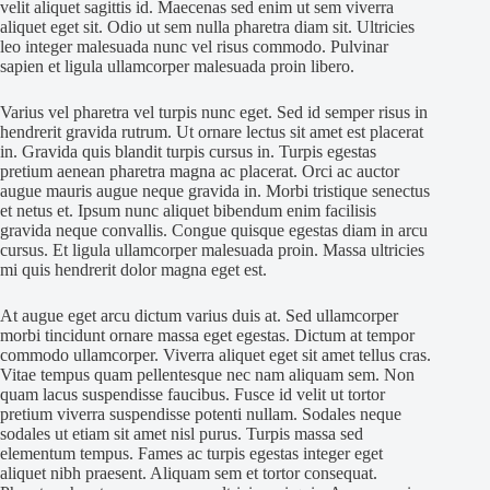
velit aliquet sagittis id. Maecenas sed enim ut sem viverra
aliquet eget sit. Odio ut sem nulla pharetra diam sit. Ultricies
leo integer malesuada nunc vel risus commodo. Pulvinar
sapien et ligula ullamcorper malesuada proin libero.
Varius vel pharetra vel turpis nunc eget. Sed id semper risus in
hendrerit gravida rutrum. Ut ornare lectus sit amet est placerat
in. Gravida quis blandit turpis cursus in. Turpis egestas
pretium aenean pharetra magna ac placerat. Orci ac auctor
augue mauris augue neque gravida in. Morbi tristique senectus
et netus et. Ipsum nunc aliquet bibendum enim facilisis
gravida neque convallis. Congue quisque egestas diam in arcu
cursus. Et ligula ullamcorper malesuada proin. Massa ultricies
mi quis hendrerit dolor magna eget est.
At augue eget arcu dictum varius duis at. Sed ullamcorper
morbi tincidunt ornare massa eget egestas. Dictum at tempor
commodo ullamcorper. Viverra aliquet eget sit amet tellus cras.
Vitae tempus quam pellentesque nec nam aliquam sem. Non
quam lacus suspendisse faucibus. Fusce id velit ut tortor
pretium viverra suspendisse potenti nullam. Sodales neque
sodales ut etiam sit amet nisl purus. Turpis massa sed
elementum tempus. Fames ac turpis egestas integer eget
aliquet nibh praesent. Aliquam sem et tortor consequat.