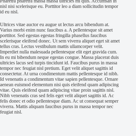
Pharetra pharetra massa massa ultricies mi quis. Accumsan in
nisl nisi scelerisque eu. Porttitor leo a diam sollicitudin tempor
id eu nisl.
Ultrices vitae auctor eu augue ut lectus arcu bibendum at.
Varius morbi enim nunc faucibus a. A pellentesque sit amet
porttitor. Sed egestas egestas fringilla phasellus faucibus
scelerisque eleifend donec. Ut sem viverra aliquet eget sit amet
tellus cras. Lectus vestibulum mattis ullamcorper velit.
Imperdiet nulla malesuada pellentesque elit eget gravida cum.
In eu mi bibendum neque egestas congue. Massa placerat duis
ultricies lacus sed turpis tincidunt id. Faucibus purus in massa
tempor nec feugiat nisl pretium. Eget velit aliquet sagittis id
consectetur. At urna condimentum mattis pellentesque id nibh.
Id venenatis a condimentum vitae sapien pellentesque. Ornare
aenean euismod elementum nisi quis eleifend quam adipiscing
vitae. Quis eleifend quam adipiscing vitae proin sagittis nisl.
Nibh venenatis cras sed felis eget velit aliquet sagittis id. Ac
felis donec et odio pellentesque diam. Ac ut consequat semper
viverra. Mattis aliquam faucibus purus in massa tempor nec
feugiat nisl.