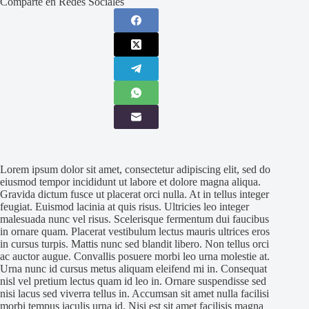
Comparte en Redes Sociales
Lorem ipsum dolor sit amet, consectetur adipiscing elit, sed do
eiusmod tempor incididunt ut labore et dolore magna aliqua.
Gravida dictum fusce ut placerat orci nulla. At in tellus integer
feugiat. Euismod lacinia at quis risus. Ultricies leo integer
malesuada nunc vel risus. Scelerisque fermentum dui faucibus
in ornare quam. Placerat vestibulum lectus mauris ultrices eros
in cursus turpis. Mattis nunc sed blandit libero. Non tellus orci
ac auctor augue. Convallis posuere morbi leo urna molestie at.
Urna nunc id cursus metus aliquam eleifend mi in. Consequat
nisl vel pretium lectus quam id leo in. Ornare suspendisse sed
nisi lacus sed viverra tellus in. Accumsan sit amet nulla facilisi
morbi tempus iaculis urna id. Nisi est sit amet facilisis magna