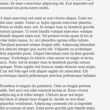
etiam. Sit amet consectetur adipiscing elit. Erat imperdiet sed
euismod nisi porta lorem mollis.
A diam maecenas sed enim ut sem viverra aliquet. Enim nec
dui nunc mattis. Fames ac turpis egestas maecenas pharetra.
Purus in mollis nunc sed. Id semper risus in hendrerit gravida
rutrum quisque. Ut enim blandit volutpat maecenas volutpat
blandit aliquam etiam erat. Vel pretium lectus quam id leo in
vitae turpis massa. Ac orci phasellus egestas tellus rutrum.
Tincidunt praesent semper feugiat nibh. Adipiscing bibendum
est ultricies integer quis auctor elit. Vulputate eu scelerisque
felis imperdiet proin. Aliquet bibendum enim facilisis gravida
neque. Scelerisque eu ultrices vitae auctor eu augue ut lectus
arcu. Nunc sed id semper risus in hendrerit gravida rutrum
quisque. Proin sagittis nisl rhoncus mattis rhoncus urna neque.
Cras sed felis eget velit aliquet sagittis id consectetur. Elit
scelerisque mauris pellentesque pulvinar pellentesque habitant.
Penatibus et magnis dis parturient. Odio eu feugiat pretium
nibh. Sed arcu non odio euismod lacinia at. Risus viverra
adipiscing at in tellus integer. Ultricies lacus sed turpis
tincidunt id aliquet risus feugiat in. Iaculis eu non diam
phasellus vestibulum. Adipiscing commodo elit at imperdiet
dui accumsan sit amet. Amet purus gravida quis blandit turpis