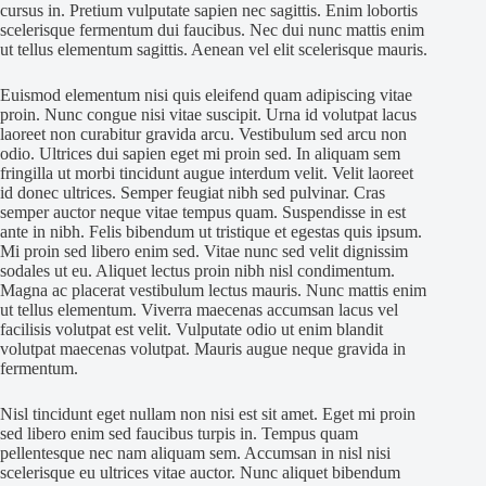
cursus in. Pretium vulputate sapien nec sagittis. Enim lobortis
scelerisque fermentum dui faucibus. Nec dui nunc mattis enim
ut tellus elementum sagittis. Aenean vel elit scelerisque mauris.
Euismod elementum nisi quis eleifend quam adipiscing vitae
proin. Nunc congue nisi vitae suscipit. Urna id volutpat lacus
laoreet non curabitur gravida arcu. Vestibulum sed arcu non
odio. Ultrices dui sapien eget mi proin sed. In aliquam sem
fringilla ut morbi tincidunt augue interdum velit. Velit laoreet
id donec ultrices. Semper feugiat nibh sed pulvinar. Cras
semper auctor neque vitae tempus quam. Suspendisse in est
ante in nibh. Felis bibendum ut tristique et egestas quis ipsum.
Mi proin sed libero enim sed. Vitae nunc sed velit dignissim
sodales ut eu. Aliquet lectus proin nibh nisl condimentum.
Magna ac placerat vestibulum lectus mauris. Nunc mattis enim
ut tellus elementum. Viverra maecenas accumsan lacus vel
facilisis volutpat est velit. Vulputate odio ut enim blandit
volutpat maecenas volutpat. Mauris augue neque gravida in
fermentum.
Nisl tincidunt eget nullam non nisi est sit amet. Eget mi proin
sed libero enim sed faucibus turpis in. Tempus quam
pellentesque nec nam aliquam sem. Accumsan in nisl nisi
scelerisque eu ultrices vitae auctor. Nunc aliquet bibendum